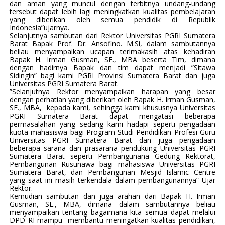
dan aman yang muncul dengan terbitnya undang-undang
tersebut dapat lebih lagi meningkatkan kualitas pembelajaran
yang diberikan oleh semua pendidik di Republik
Indonesia”ujarnya.
Selanjutnya sambutan dari Rektor Universitas PGRI Sumatera
Barat Bapak Prof. Dr. Ansofino. M.Si, dalam sambutannya
beliau menyampaikan ucapan terimakasih atas kehadiran
Bapak H. Irman Gusman, SE., MBA beserta Tim, dimana
dengan hadirnya Bapak dan tim dapat menjadi ”Sitawa
Sidingin” bagi kami PGRI Provinsi Sumatera Barat dan juga
Universitas PGRI Sumatera Barat.
”Selanjutnya Rektor menyampaikan harapan yang besar
dengan perhatian yang diberikan oleh Bapak H. Irman Gusman,
SE., MBA, kepada kami, sehingga kami khususnya Universitas
PGRI Sumatera Barat dapat mengatasi beberapa
permasalahan yang sedang kami hadapi seperti pengadaan
kuota mahasiswa bagi Program Studi Pendidikan Profesi Guru
Universitas PGRI Sumatera Barat dan juga pengadaan
beberapa sarana dan prasarana pendukung Universitas PGRI
Sumatera Barat seperti Pembangunana Gedung Rektorat,
Pembangunan Rusunawa bagi mahasiswa Universitas PGRI
Sumatera Barat, dan Pembangunan Mesjid Islamic Centre
yang saat ini masih terkendala dalam pembangunannya” Ujar
Rektor.
Kemudian sambutan dan juga arahan dari Bapak H. Irman
Gusman, SE., MBA, dimana dalam sambutannya beliau
menyampaikan tentang bagaimana kita semua dapat melalui
DPD RI mampu membantu meningatkan kualitas pendidikan,