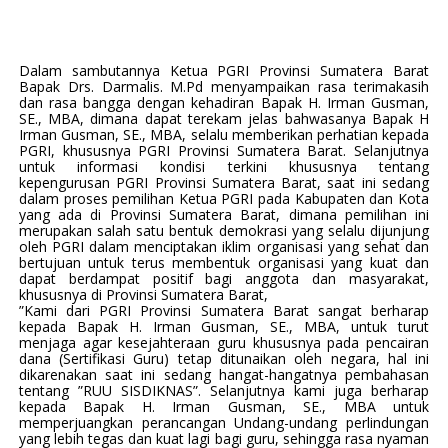
Dalam sambutannya Ketua PGRI Provinsi Sumatera Barat
Bapak Drs. Darmalis. M.Pd menyampaikan rasa terimakasih
dan rasa bangga dengan kehadiran Bapak H. Irman Gusman,
SE., MBA, dimana dapat terekam jelas bahwasanya Bapak H
Irman Gusman, SE., MBA, selalu memberikan perhatian kepada
PGRI, khususnya PGRI Provinsi Sumatera Barat. Selanjutnya
untuk informasi kondisi terkini khususnya tentang
kepengurusan PGRI Provinsi Sumatera Barat, saat ini sedang
dalam proses pemilihan Ketua PGRI pada Kabupaten dan Kota
yang ada di Provinsi Sumatera Barat, dimana pemilihan ini
merupakan salah satu bentuk demokrasi yang selalu dijunjung
oleh PGRI dalam menciptakan iklim organisasi yang sehat dan
bertujuan untuk terus membentuk organisasi yang kuat dan
dapat berdampat positif bagi anggota dan masyarakat,
khususnya di Provinsi Sumatera Barat,
”Kami dari PGRI Provinsi Sumatera Barat sangat berharap
kepada Bapak H. Irman Gusman, SE., MBA, untuk turut
menjaga agar kesejahteraan guru khususnya pada pencairan
dana (Sertifikasi Guru) tetap ditunaikan oleh negara, hal ini
dikarenakan saat ini sedang hangat-hangatnya pembahasan
tentang ”RUU SISDIKNAS”. Selanjutnya kami juga berharap
kepada Bapak H. Irman Gusman, SE., MBA untuk
memperjuangkan perancangan Undang-undang perlindungan
yang lebih tegas dan kuat lagi bagi guru, sehingga rasa nyaman