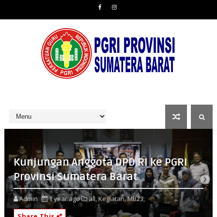
Kunjungan Anggota DPD RI ke PGRI
Provinsi Sumatera Barat
Admin
1 year ago
all,
Kegiatan,
MB23,
Share This