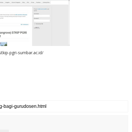
.stkip-pgri-sumbar.ac.id/