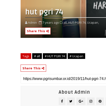
hut pgri 74
Admin
7 years ago
all,
HUT PGRI 74,
Ucapan,
Share This
Tags
# all
# HUT PGRI 74
# Ucapan
Share This
About Admin