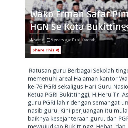
Wako Erman Safar Pim
HGN Se-Kota Bukitting
Admin
5 years ago
all,
Daerah,
Share This
Ratusan guru Berbagai Sekolah tingq
memenuhi areal Halaman kantor Wal
ke-76 PGRI sekaligus Hari Guru Nasion
Ketua PGRI Bukittinggi, H.Heru Tri
guru PGRI lahir dengan semangat 
nasib guru. Kini perjuangan itu mu
baiknya kesejahteraan guru, dan PGR
mewujudkan Bukittinggi Hebat, dan 