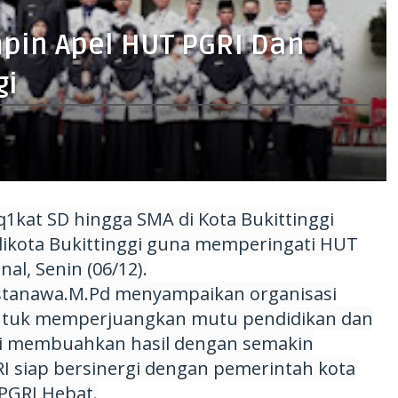
pin Apel HUT PGRI Dan
gi
1kat SD hingga SMA di Kota Bukittinggi
ikota Bukittinggi guna memperingati HUT
al, Senin (06/12).
 Astanawa.M.Pd menyampaikan organisasi
untuk memperjuangkan mutu pendidikan dan
lai membuahkan hasil dengan semakin
I siap bersinergi dengan pemerintah kota
PGRI Hebat.