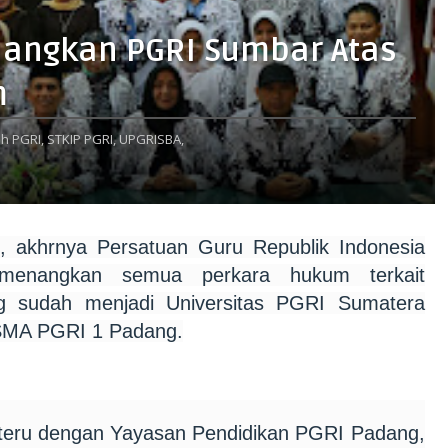
angkan PGRI Sumbar Atas
m
h PGRI,
STKIP PGRI,
UPGRISBA,
h, akhrnya Persatuan Guru Republik Indonesia
menangkan semua perkara hukum terkait
g sudah menjadi Universitas PGRI Sumatera
 SMA PGRI 1 Padang.
eru dengan Yayasan Pendidikan PGRI Padang,