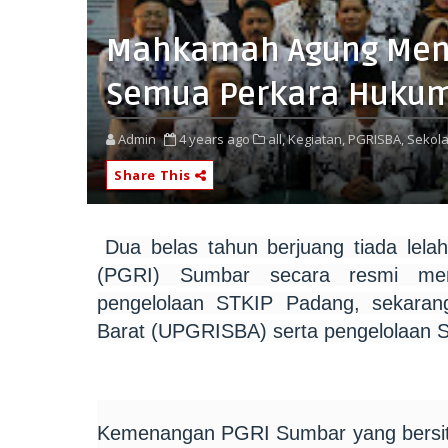
Mahkamah Agung Men
Semua Perkara Huku
Admin
4 years ago
all,
Kegiatan,
PGRISBA,
Sekola
Share This
Dua belas tahun berjuang tiada lela
(PGRI) Sumbar secara resmi me
pengelolaan STKIP Padang, sekaran
Barat (UPGRISBA) serta pengelolaan
Kemenangan PGRI Sumbar yang bersit