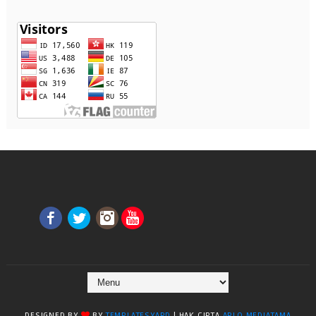
DESIGNED BY
BY
TEMPLATESYARD
| HAK CIPTA
ARLO MEDIATAMA