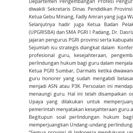
Departemen Pengembangan Profesi Pengur
diwakili Sekretaris Dinas Pendidikan Provi
Ketua Gebu Minang, Fadly Amran yang juga Wal
Selanjutnya hadir juga Ketua Badan Pel
(UPGRISBA) dan SMA PGRI I Padang, Dr. Dasriza
jajaran pengurus PGRI provinsi serta kabupat
Sejumlah isu strategis diangkat dalam
Konfer
profesional guru, kesejahteraan, pengemba
perlindungan hukum bagi guru dalam menjala
Ketua PGRI Sumbar, Darmalis ketika diwawanc
guru honorer yang sudah mengabdi belasa
menjadi ASN atau P3K. Persoalan ini mendapa
menaungi guru. Hal ini telah disampaikan o
Upaya yang dilakukan untuk memperjuang
pemerintah menyatakan kesejahteraan guru ak
Begitupun soal perlindungan hukum bagi
memperjuangkan Undang-undang perlindunga
"Semua provinsi di Indonesia mendukung u