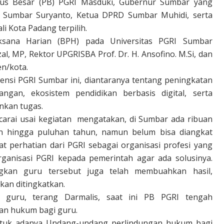
us Besar (PB) PGRI Masduki, Gubernur Sumbar yang
nsi Sumbar Suryanto, Ketua DPRD Sumbar Muhidi, serta
i Kota Padang terpilih.
aksana Harian (BPH) pada Universitas PGRI Sumbar
l, MP, Rektor UPGRISBA Prof. Dr. H. Ansofino. M.Si, dan
en/kota.
ensi PGRI Sumbar ini, diantaranya tentang peningkatan
ngan, ekosistem pendidikan berbasis digital, serta
nkan tugas.
arai usai kegiatan
mengatakan, di Sumbar ada ribuan
n hingga puluhan tahun, namun belum bisa diangkat
t perhatian dari PGRI sebagai organisasi profesi yang
rganisasi PGRI kepada pemerintah agar ada solusinya.
kan guru tersebut juga telah membuahkan hasil,
an ditingkatkan.
 guru, terang Darmalis, saat ini PB PGRI tengah
n hukum bagi guru.
ntuk adanya Undang-undang perlindungan hukum bagi