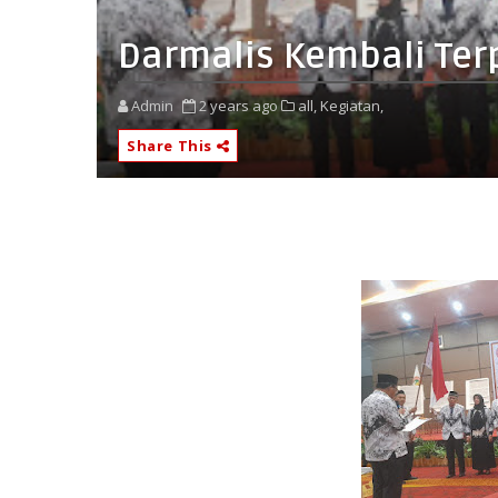
Darmalis Kembali Ter
Admin
2 years ago
all,
Kegiatan,
Share This