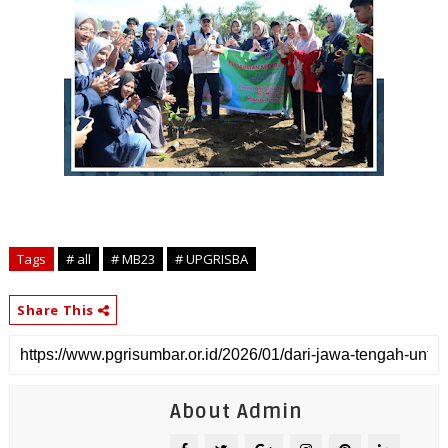
Tags
# all
# MB23
# UPGRISBA
Share This
About Admin