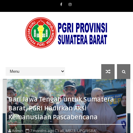
Dari Jawa Tengah untuk Sumatera
Barat, PGRI Hadirkan Aksi
Kemanusiaan Pascabencana
Admin
7 months ago
all,
MB23,
UPGRISBA,