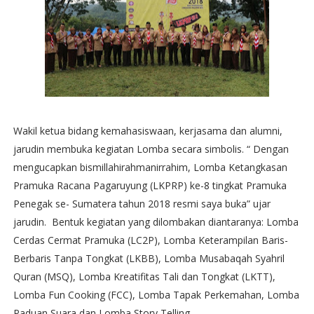
Wakil ketua bidang kemahasiswaan, kerjasama dan alumni,
jarudin membuka kegiatan Lomba secara simbolis. “ Dengan
mengucapkan bismillahirahmanirrahim, Lomba Ketangkasan
Pramuka Racana Pagaruyung (LKPRP) ke-8 tingkat Pramuka
Penegak se- Sumatera tahun 2018 resmi saya buka” ujar
jarudin. Bentuk kegiatan yang dilombakan diantaranya: Lomba
Cerdas Cermat Pramuka (LC2P), Lomba Keterampilan Baris-
Berbaris Tanpa Tongkat (LKBB), Lomba Musabaqah Syahril
Quran (MSQ), Lomba Kreatifitas Tali dan Tongkat (LKTT),
Lomba Fun Cooking (FCC), Lomba Tapak Perkemahan, Lomba
Paduan Suara dan Lomba Story Telling.