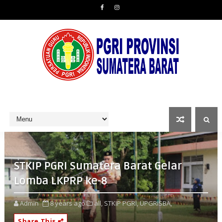
STKIP PGRI Sumatera Barat Gelar
Lomba LKPRP ke-8
Admin
8 years ago
all,
STKIP PGRI,
UPGRISBA,
Share This