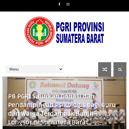
PB PGRI Salurkan Donasi dan
Pendampingan Psikologis bagi Guru
dan Warga Terdampak Banjir–
Longsor di Sumatera Barat